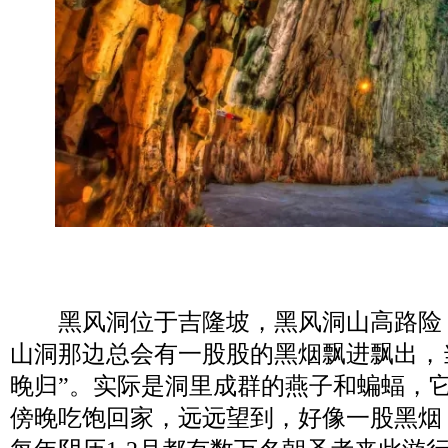
黑风洞位于吉隆坡，黑风洞山高路险
山洞那边总会有一股股的黑烟飘进飘出，
晚归”。实际是洞里成群的燕子和蝙蝠，
傍晚吃饱回家，远远望到，好像一股黑烟