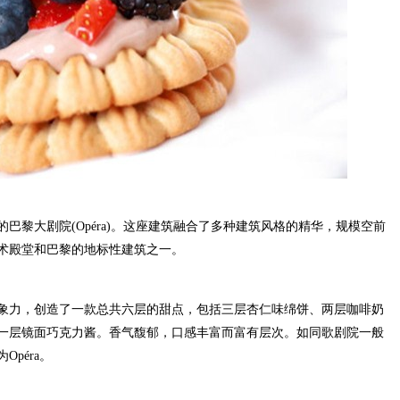
巴黎大剧院(Opéra)。这座建筑融合了多种建筑风格的精华，规模空前
术殿堂和巴黎的地标性建筑之一。
力，创造了一款总共六层的甜点，包括三层杏仁味绵饼、两层咖啡奶
一层镜面巧克力酱。香气馥郁，口感丰富而富有层次。如同歌剧院一般
péra。