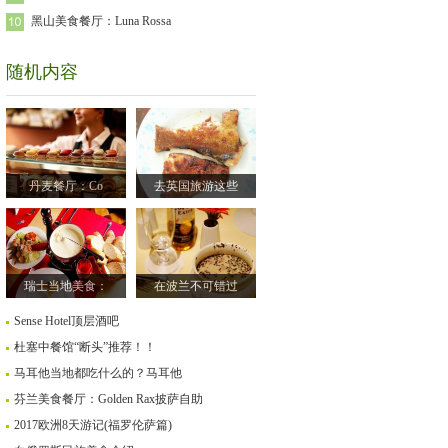
黑山美食餐厅：Luna Rossa
随机内容
丹麦餐厅：Co
去英国旅游这些
瑞士当地美食：
在波兰不可错过
Sense Hotel顶层酒吧
杜塞中餐馆“断头”推荐！！
马耳他当地都吃什么的？马耳他
芬兰美食餐厅：Golden Rax披萨自助
2017欧洲8天游记(福罗伦萨篇)