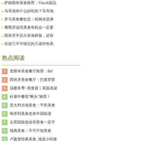
萨格勒布美食推荐：Vincek甜品
马耳他有什么好吃的？马耳他
罗马美食餐饮店：棕榈冰淇淋
葡萄牙这些美食有机会一定要
西班牙不仅只有海鲜饭，还有
在波兰不可错过的几道特色美
热点阅读
里斯本美食餐厅推荐：Bel
西班牙美食餐厅：巴塞罗那
温暖冬季~美食篇丨英国圣诞
杜塞中餐馆“断头”推荐！
意大利当地美食：平民美食
匈牙利美食也有中国味道
去英国旅游这些美食一定不
瑞典美食：不可不知美食
卢森堡经典美食_地道小吃推