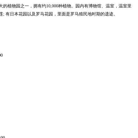
植物园之一，拥有约10,000种植物。园内有博物馆、温室，温室里
莲; 有日本花园以及罗马花园，里面是罗马殖民地时期的遗迹。
0
00