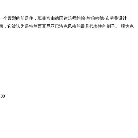
轰烈的前居住，班菲宫由德国建筑师约翰·埃伯哈德·布劳曼设计，
年之间，它被认为是特兰西瓦尼亚巴洛克风格的最具代表性的例子。 现为克
00