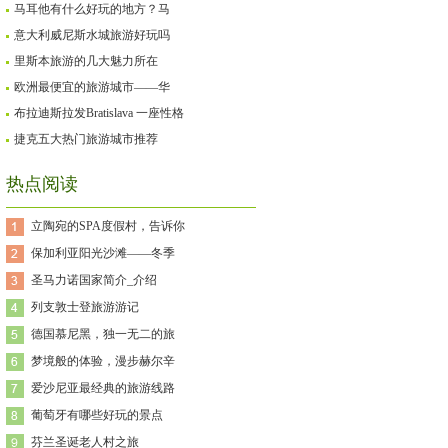
马耳他有什么好玩的地方？马
意大利威尼斯水城旅游好玩吗
里斯本旅游的几大魅力所在
欧洲最便宜的旅游城市——华
布拉迪斯拉发Bratislava 一座性格
捷克五大热门旅游城市推荐
热点阅读
立陶宛的SPA度假村，告诉你
保加利亚阳光沙滩——冬季
圣马力诺国家简介_介绍
列支敦士登旅游游记
德国慕尼黑，独一无二的旅
梦境般的体验，漫步赫尔辛
爱沙尼亚最经典的旅游线路
葡萄牙有哪些好玩的景点
芬兰圣诞老人村之旅