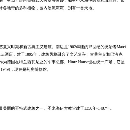
，有15世纪的哥特式大教堂等古迹，如有圣米海伊教堂和班菲宫。市
球各地带的多种植物，园内溪流淙淙，别有一番天地。
时期和新古典主义建筑。南边是1902年建的15世纪的统治者Matei
inental酒店，建于1895年，建筑风格融合了文艺复兴，古典主义和巴洛克
德国在特兰西瓦尼亚的军事总部。Hintz House也在统一广场，它是
-1949)，现在是药房博物馆。
的哥特式建筑之一。圣米海伊大教堂建于1350年-1487年。