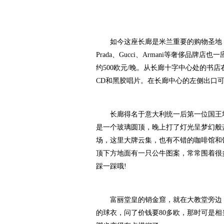
如今这座长廊是米兰重要的购物圣地，内部
Prada、Gucci、Armani等奢侈品牌店也
约500欧元/晚。从长廊十字中心处的书
CD和黑胶唱片。在长廊中心的左侧出口
长廊得名于意大利统一后第一位国王埃
是一个玻璃圆顶，晚上打了灯光呈梦幻般
场，这里大牌云集，也有不错的咖啡馆和
顶下方地面有一只公牛图案，常常围着很
踩一踩哦!
富丽堂皇的销金窟，就在大教堂旁边，
的球衣，问了价钱要80多欧，那时可是相