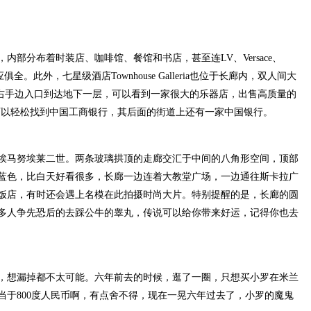
分布着时装店、咖啡馆、餐馆和书店，甚至连LV、Versace、
一应俱全。此外，七星级酒店Townhouse Galleria也位于长廊内，双人间大
店右手边入口到达地下一层，可以看到一家很大的乐器店，出售高质量的
可以轻松找到中国工商银行，其后面的街道上还有一家中国银行。
马努埃莱二世。两条玻璃拱顶的走廊交汇于中间的八角形空间，顶部
蓝色，比白天好看很多，长廊一边连着大教堂广场，一边通往斯卡拉广
饭店，有时还会遇上名模在此拍摄时尚大片。特别提醒的是，长廊的圆
多人争先恐后的去踩公牛的睾丸，传说可以给你带来好运，记得你也去
想漏掉都不太可能。六年前去的时候，逛了一圈，只想买小罗在米兰
当于800度人民币啊，有点舍不得，现在一晃六年过去了，小罗的魔鬼