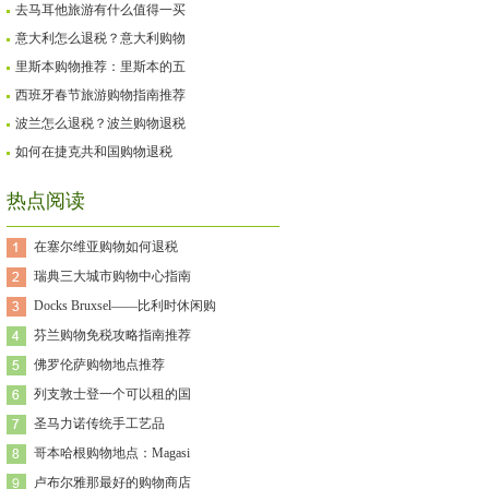
去马耳他旅游有什么值得一买
意大利怎么退税？意大利购物
里斯本购物推荐：里斯本的五
西班牙春节旅游购物指南推荐
波兰怎么退税？波兰购物退税
如何在捷克共和国购物退税
热点阅读
在塞尔维亚购物如何退税
瑞典三大城市购物中心指南
Docks Bruxsel——比利时休闲购
芬兰购物免税攻略指南推荐
佛罗伦萨购物地点推荐
列支敦士登一个可以租的国
圣马力诺传统手工艺品
哥本哈根购物地点：Magasi
卢布尔雅那最好的购物商店